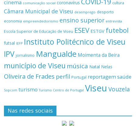
COVID-19
cinema
coronavírus
cultura
comunicação social
Câmara Municipal de Viseu
desporto
desemprego
ensino superior
economia
empreendedorismo
entrevista
ESEV
futebol
ESTGV
Escola Superior de Educação de Viseu
Instituto Politécnico de Viseu
futsal
IEFP
Mangualde
IPV
Moimenta da Beira
jornalismo
município de Viseu
música
Natal
Nelas
Oliveira de Frades
perfil
reportagem
saúde
Portugal
Viseu
Vouzela
turismo
Turismo Centro de Portugal
Sopcom
Nas redes sociais