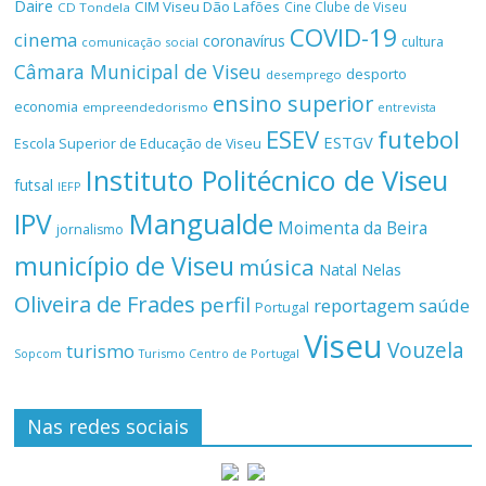
Daire
CIM Viseu Dão Lafões
Cine Clube de Viseu
CD Tondela
COVID-19
cinema
coronavírus
cultura
comunicação social
Câmara Municipal de Viseu
desporto
desemprego
ensino superior
economia
empreendedorismo
entrevista
ESEV
futebol
ESTGV
Escola Superior de Educação de Viseu
Instituto Politécnico de Viseu
futsal
IEFP
Mangualde
IPV
Moimenta da Beira
jornalismo
município de Viseu
música
Natal
Nelas
Oliveira de Frades
perfil
reportagem
saúde
Portugal
Viseu
Vouzela
turismo
Turismo Centro de Portugal
Sopcom
Nas redes sociais