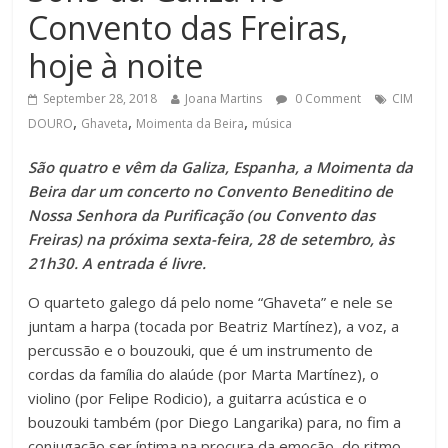
Convento das Freiras,
hoje à noite
September 28, 2018
Joana Martins
0 Comment
CIM
,
,
,
DOURO
Ghaveta
Moimenta da Beira
música
São quatro e vêm da Galiza, Espanha, a Moimenta da
Beira dar um concerto no Convento Beneditino de
Nossa Senhora da Purificação (ou Convento das
Freiras) na próxima sexta-feira, 28 de setembro, às
21h30. A entrada é livre.
O quarteto galego dá pelo nome “Ghaveta” e nele se
juntam a harpa (tocada por Beatriz Martínez), a voz, a
percussão e o bouzouki, que é um instrumento de
cordas da família do alaúde (por Marta Martínez), o
violino (por Felipe Rodicio), a guitarra acústica e o
bouzouki também (por Diego Langarika) para, no fim a
conjugação ser íntima na procura da emoção, do ritmo,