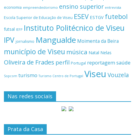
ensino superior
economia
empreendedorismo
entrevista
ESEV
futebol
ESTGV
Escola Superior de Educação de Viseu
Instituto Politécnico de Viseu
futsal
IEFP
Mangualde
IPV
Moimenta da Beira
jornalismo
município de Viseu
música
Natal
Nelas
Oliveira de Frades
perfil
reportagem
saúde
Portugal
Viseu
Vouzela
turismo
Turismo Centro de Portugal
Sopcom
Nas redes sociais
Prata da Casa