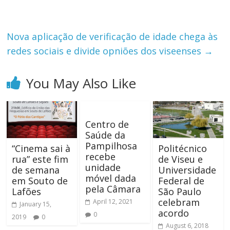
Nova aplicação de verificação de idade chega às
redes sociais e divide opniões dos viseenses
→
You May Also Like
Centro de
Saúde da
Pampilhosa
“Cinema sai à
Politécnico
recebe
rua” este fim
de Viseu e
unidade
de semana
Universidade
móvel dada
em Souto de
Federal de
pela Câmara
Lafões
São Paulo
celebram
April 12, 2021
January 15,
acordo
0
2019
0
August 6, 2018