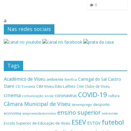
0
a
Nas redes sociais
Tags
Académico de Viseu
Castro
Carregal do Sal
ambiente
Benfica
Daire
CIM Viseu Dão Lafões
Cine Clube de Viseu
CD Tondela
COVID-19
cinema
coronavírus
cultura
comunicação social
Câmara Municipal de Viseu
desporto
desemprego
ensino superior
economia
empreendedorismo
entrevista
ESEV
futebol
ESTGV
Escola Superior de Educação de Viseu