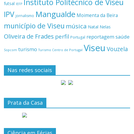
Instituto Politécnico de Viseu
futsal
IEFP
Mangualde
IPV
Moimenta da Beira
jornalismo
município de Viseu
música
Natal
Nelas
Oliveira de Frades
perfil
reportagem
saúde
Portugal
Viseu
Vouzela
turismo
Turismo Centro de Portugal
Sopcom
Nas redes sociais
Prata da Casa
Ciência em Férias