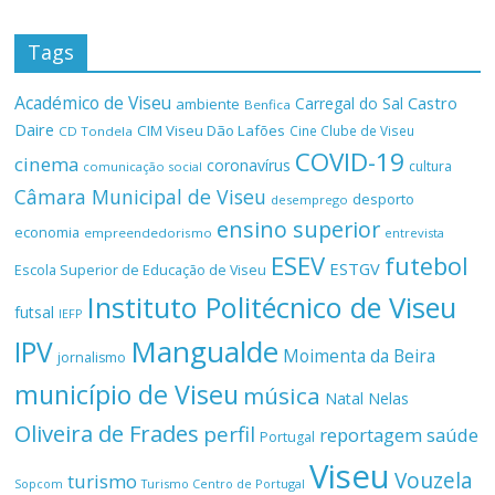
Tags
Académico de Viseu
Castro
Carregal do Sal
ambiente
Benfica
Daire
CIM Viseu Dão Lafões
Cine Clube de Viseu
CD Tondela
COVID-19
cinema
coronavírus
cultura
comunicação social
Câmara Municipal de Viseu
desporto
desemprego
ensino superior
economia
empreendedorismo
entrevista
ESEV
futebol
ESTGV
Escola Superior de Educação de Viseu
Instituto Politécnico de Viseu
futsal
IEFP
Mangualde
IPV
Moimenta da Beira
jornalismo
município de Viseu
música
Natal
Nelas
Oliveira de Frades
perfil
reportagem
saúde
Portugal
Viseu
Vouzela
turismo
Turismo Centro de Portugal
Sopcom