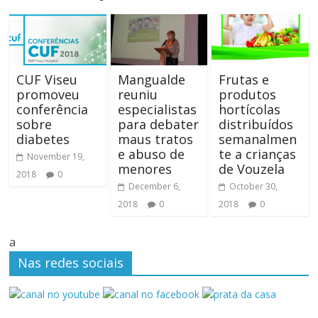
CUF Viseu
Mangualde
Frutas e
promoveu
reuniu
produtos
conferência
especialistas
hortícolas
sobre
para debater
distribuídos
diabetes
maus tratos
semanalmen
e abuso de
te a crianças
November 19,
menores
de Vouzela
2018
0
December 6,
October 30,
2018
0
2018
0
a
Nas redes sociais