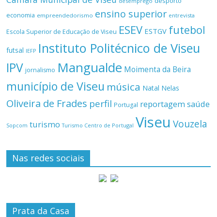
desporto
desemprego
ensino superior
economia
empreendedorismo
entrevista
ESEV
futebol
ESTGV
Escola Superior de Educação de Viseu
Instituto Politécnico de Viseu
futsal
IEFP
Mangualde
IPV
Moimenta da Beira
jornalismo
município de Viseu
música
Natal
Nelas
Oliveira de Frades
perfil
reportagem
saúde
Portugal
Viseu
Vouzela
turismo
Turismo Centro de Portugal
Sopcom
Nas redes sociais
Prata da Casa