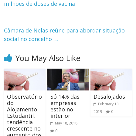
milhões de doses de vacina
Câmara de Nelas reúne para abordar situação
social no concelho
→
You May Also Like
Observatório
Só 14% das
Desalojados
do
empresas
February 13,
Alojamento
estão no
2019
0
Estudantil:
interior
tendência
May 18, 2018
crescente no
0
aumento dos