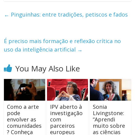
←
Pinguinhas: entre tradições, petiscos e fados
É preciso mais formação e reflexão crítica no
uso da inteligência artificial
→
You May Also Like
Como a arte
IPV aberto à
Sonia
pode
investigação
Livingstone:
envolver as
com
“Aprendi
comunidades
parceiros
muito sobre
? Conheça
europeus
as ciências