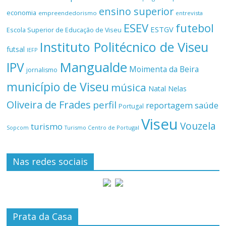
ensino superior
economia
empreendedorismo
entrevista
ESEV
futebol
ESTGV
Escola Superior de Educação de Viseu
Instituto Politécnico de Viseu
futsal
IEFP
Mangualde
IPV
Moimenta da Beira
jornalismo
município de Viseu
música
Natal
Nelas
Oliveira de Frades
perfil
reportagem
saúde
Portugal
Viseu
Vouzela
turismo
Turismo Centro de Portugal
Sopcom
Nas redes sociais
Prata da Casa