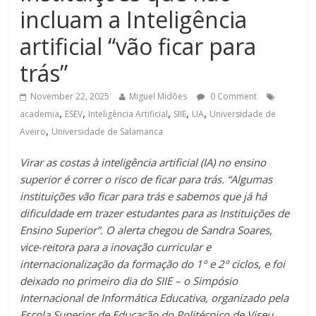
incluam a Inteligência
artificial “vão ficar para
trás”
November 22, 2025
Miguel Midões
0 Comment
,
,
,
,
,
academia
ESEV
Inteligência Artificial
SIIE
UA
Universidade de
,
Aveiro
Universidade de Salamanca
Virar as costas à inteligência artificial (IA) no ensino
superior é correr o risco de ficar para trás. “Algumas
instituições vão ficar para trás e sabemos que já há
dificuldade em trazer estudantes para as Instituições de
Ensino Superior”. O alerta chegou de Sandra Soares,
vice-reitora para a inovação curricular e
internacionalização da formação do 1º e 2º ciclos, e foi
deixado no primeiro dia do SIIE – o Simpósio
Internacional de Informática Educativa, organizado pela
Escola Superior de Educação do Politécnico de Viseu.