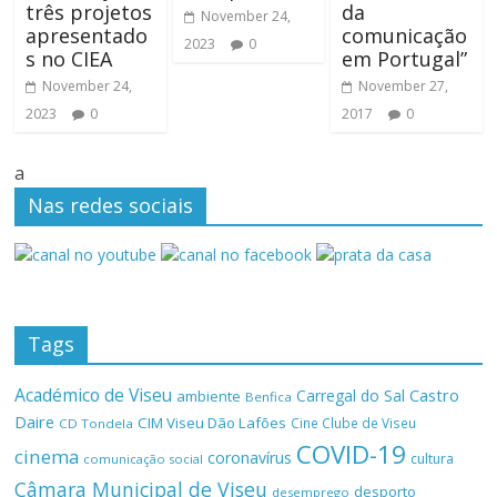
três projetos
da
November 24,
apresentado
comunicação
2023
0
s no CIEA
em Portugal”
November 24,
November 27,
2023
0
2017
0
a
Nas redes sociais
Tags
Académico de Viseu
Castro
Carregal do Sal
ambiente
Benfica
Daire
CIM Viseu Dão Lafões
Cine Clube de Viseu
CD Tondela
COVID-19
cinema
coronavírus
cultura
comunicação social
Câmara Municipal de Viseu
desporto
desemprego