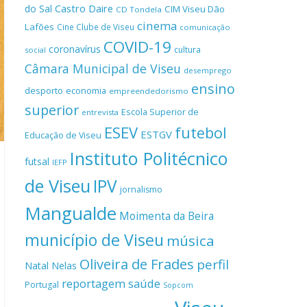
Castro Daire
do Sal
CIM Viseu Dão
CD Tondela
cinema
Lafões
Cine Clube de Viseu
comunicação
COVID-19
coronavírus
cultura
social
Câmara Municipal de Viseu
desemprego
ensino
desporto
economia
empreendedorismo
superior
Escola Superior de
entrevista
ESEV
futebol
ESTGV
Educação de Viseu
Instituto Politécnico
futsal
IEFP
de Viseu
IPV
jornalismo
Mangualde
Moimenta da Beira
município de Viseu
música
Oliveira de Frades
perfil
Natal
Nelas
reportagem
saúde
Portugal
Sopcom