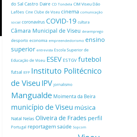
Castro Daire
do Sal
CIM Viseu Dão
CD Tondela
cinema
Lafões
Cine Clube de Viseu
comunicação
COVID-19
coronavírus
cultura
social
Câmara Municipal de Viseu
desemprego
ensino
desporto
economia
empreendedorismo
superior
Escola Superior de
entrevista
ESEV
futebol
ESTGV
Educação de Viseu
Instituto Politécnico
futsal
IEFP
de Viseu
IPV
jornalismo
Mangualde
Moimenta da Beira
município de Viseu
música
Oliveira de Frades
perfil
Natal
Nelas
reportagem
saúde
Portugal
Sopcom