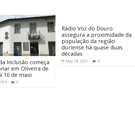
Rádio Voz do Douro
assegura a proximidade da
população da região
duriense há quase duas
décadas
da Inclusão começa
May 18, 2021
0
onar em Oliveira de
a 16 de maio
2019
0