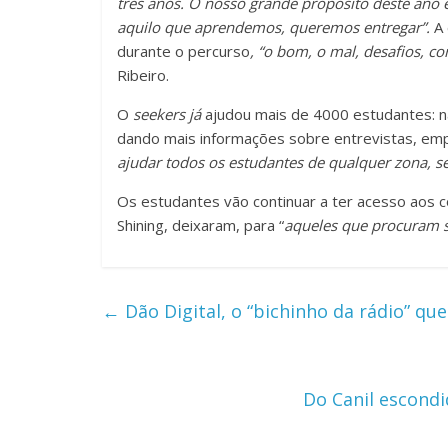
três anos. O nosso grande propósito deste ano 
aquilo que aprendemos, queremos entregar”.
A 
durante o percurso
, “o bom, o mal, desafios, co
Ribeiro.
O
seekers já
ajudou mais de 4000 estudantes: na
dando mais informações sobre entrevistas, emp
ajudar todos os estudantes de qualquer zona, se
Os estudantes vão continuar a ter acesso aos 
Shining, deixaram, para “
aqueles que procuram 
←
Dão Digital, o “bichinho da rádio” q
Do Canil escondi