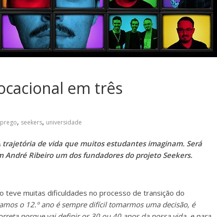
ocacional em três
,
,
prego
seekers
universidade
A trajetória de vida que muitos estudantes imaginam. Será
m André Ribeiro um dos fundadores do projeto Seekers.
o teve muitas dificuldades no processo de transição do
mos o 12.º ano é sempre difícil tomarmos uma decisão, é
reta porque vai definir os 30 ou 40 anos da nossa vida, e para