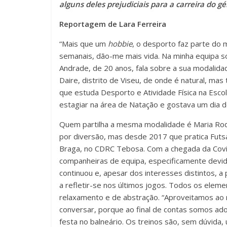
alguns deles prejudiciais para a carreira do 
Reportagem de Lara Ferreira
“Mais que um
hobbie
, o desporto faz parte do 
semanais, dão-me mais vida. Na minha equipa s
Andrade, de 20 anos, fala sobre a sua modalida
Daire, distrito de Viseu, de onde é natural, m
que estuda Desporto e Atividade Física na Esc
estagiar na área de Natação e gostava um dia 
Quem partilha a mesma modalidade é Maria Rodr
por diversão, mas desde 2017 que pratica Futsa
Braga, no CDRC Tebosa. Com a chegada da Covi
companheiras de equipa, especificamente devid
continuou e, apesar dos interesses distintos, a 
a refletir-se nos últimos jogos. Todos os ele
relaxamento e de abstração. “Aproveitamos ao
conversar, porque ao final de contas somos ado
festa no balneário. Os treinos são, sem dúvida