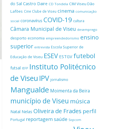
Castro Daire
do Sal
CIM Viseu Dão
CD Tondela
cinema
Lafões
Cine Clube de Viseu
comunicação
COVID-19
coronavírus
cultura
social
Câmara Municipal de Viseu
desemprego
ensino
desporto
economia
empreendedorismo
superior
Escola Superior de
entrevista
ESEV
futebol
ESTGV
Educação de Viseu
Instituto Politécnico
futsal
IEFP
de Viseu
IPV
jornalismo
Mangualde
Moimenta da Beira
município de Viseu
música
Oliveira de Frades
perfil
Natal
Nelas
reportagem
saúde
Portugal
Sopcom