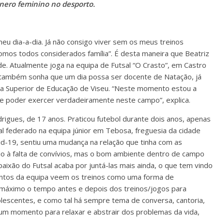
género feminino no desporto.
meu dia-a-dia. Já não consigo viver sem os meus treinos
omos todos considerados família”. É desta maneira que Beatriz
de. Atualmente joga na equipa de Futsal “O Crasto”, em Castro
as também sonha que um dia possa ser docente de Natação, já
ola Superior de Educação de Viseu. “Neste momento estou a
de poder exercer verdadeiramente neste campo”, explica.
igues, de 17 anos. Praticou futebol durante dois anos, apenas
l federado na equipa júnior em Tebosa, freguesia da cidade
d-19, sentiu uma mudança na relação que tinha com as
o à falta de convívios, mas o bom ambiente dentro de campo
paixão do Futsal acaba por juntá-las mais ainda, o que tem vindo
mentos da equipa veem os treinos como uma forma de
 máximo o tempo antes e depois dos treinos/jogos para
lescentes, e como tal há sempre tema de conversa, cantoria,
, um momento para relaxar e abstrair dos problemas da vida,