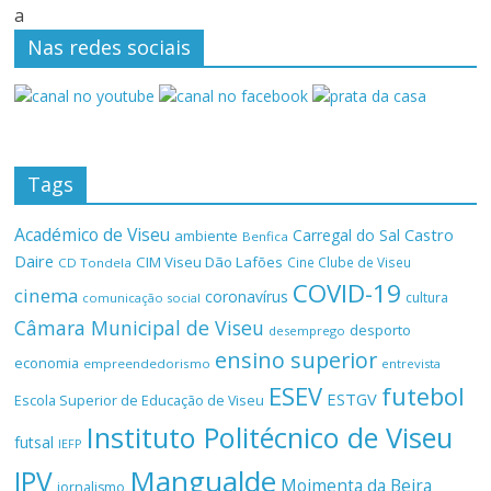
a
Nas redes sociais
Tags
Académico de Viseu
Castro
Carregal do Sal
ambiente
Benfica
Daire
CIM Viseu Dão Lafões
Cine Clube de Viseu
CD Tondela
COVID-19
cinema
coronavírus
cultura
comunicação social
Câmara Municipal de Viseu
desporto
desemprego
ensino superior
economia
empreendedorismo
entrevista
ESEV
futebol
ESTGV
Escola Superior de Educação de Viseu
Instituto Politécnico de Viseu
futsal
IEFP
Mangualde
IPV
Moimenta da Beira
jornalismo