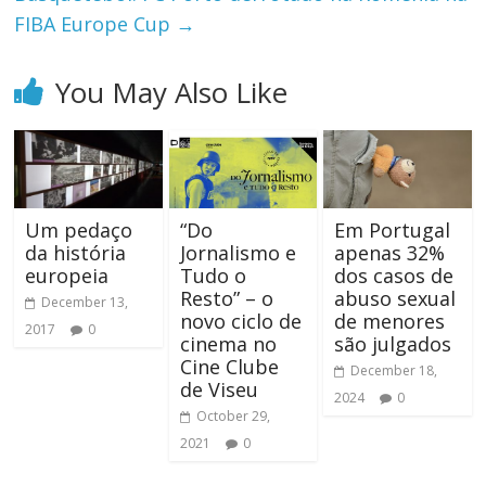
FIBA Europe Cup
→
You May Also Like
Um pedaço
“Do
Em Portugal
da história
Jornalismo e
apenas 32%
europeia
Tudo o
dos casos de
Resto” – o
abuso sexual
December 13,
novo ciclo de
de menores
2017
0
cinema no
são julgados
Cine Clube
December 18,
de Viseu
2024
0
October 29,
2021
0