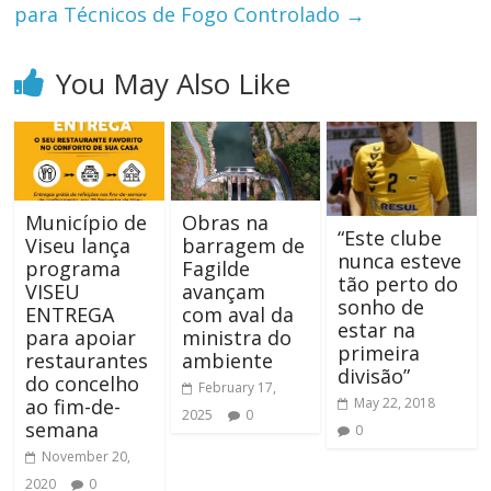
para Técnicos de Fogo Controlado
→
You May Also Like
Município de
Obras na
“Este clube
Viseu lança
barragem de
nunca esteve
programa
Fagilde
tão perto do
VISEU
avançam
sonho de
ENTREGA
com aval da
estar na
para apoiar
ministra do
primeira
restaurantes
ambiente
divisão”
do concelho
February 17,
May 22, 2018
ao fim-de-
2025
0
semana
0
November 20,
2020
0