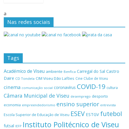
a
Nas redes sociais
Tags
Académico de Viseu
Castro
Carregal do Sal
ambiente
Benfica
Daire
CIM Viseu Dão Lafões
Cine Clube de Viseu
CD Tondela
COVID-19
cinema
coronavírus
cultura
comunicação social
Câmara Municipal de Viseu
desporto
desemprego
ensino superior
economia
empreendedorismo
entrevista
ESEV
futebol
ESTGV
Escola Superior de Educação de Viseu
Instituto Politécnico de Viseu
futsal
IEFP