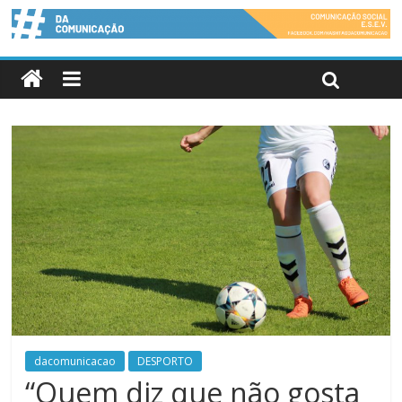
dacomunicacao
DESPORTO
“Quem diz que não gosta