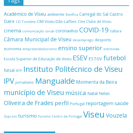
Tags
Académico de Viseu
Castro
Carregal do Sal
ambiente
Benfica
Daire
CIM Viseu Dão Lafões
Cine Clube de Viseu
CD Tondela
COVID-19
cinema
coronavírus
cultura
comunicação social
Câmara Municipal de Viseu
desporto
desemprego
ensino superior
economia
empreendedorismo
entrevista
ESEV
futebol
ESTGV
Escola Superior de Educação de Viseu
Instituto Politécnico de Viseu
futsal
IEFP
Mangualde
IPV
Moimenta da Beira
jornalismo
município de Viseu
música
Natal
Nelas
Oliveira de Frades
perfil
reportagem
saúde
Portugal
Viseu
Vouzela
turismo
Turismo Centro de Portugal
Sopcom