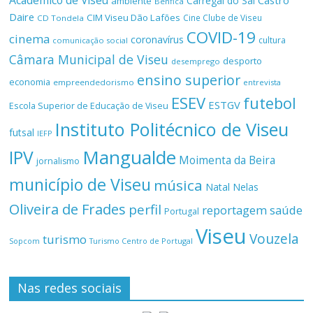
Académico de Viseu
Castro
Carregal do Sal
ambiente
Benfica
Daire
CIM Viseu Dão Lafões
Cine Clube de Viseu
CD Tondela
COVID-19
cinema
coronavírus
cultura
comunicação social
Câmara Municipal de Viseu
desporto
desemprego
ensino superior
economia
empreendedorismo
entrevista
ESEV
futebol
ESTGV
Escola Superior de Educação de Viseu
Instituto Politécnico de Viseu
futsal
IEFP
Mangualde
IPV
Moimenta da Beira
jornalismo
município de Viseu
música
Natal
Nelas
Oliveira de Frades
perfil
reportagem
saúde
Portugal
Viseu
Vouzela
turismo
Turismo Centro de Portugal
Sopcom
Nas redes sociais