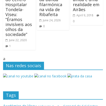
Hospitalar
filarmónica
realidade em
Tondela-
na vida de
Airães
Viseu:
Ribafeita
April 9, 2018
“Éramos
June 24, 2026
0
invisíveis aos
0
olhos da
sociedade”
June 22, 2020
1
a
Nas redes sociais
Tags