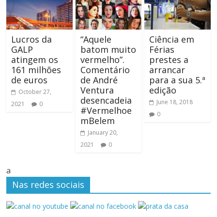
Lucros da
“Aquele
Ciência em
GALP
batom muito
Férias
atingem os
vermelho”.
prestes a
161 milhões
Comentário
arrancar
de euros
de André
para a sua 5.ª
Ventura
edição
October 27,
desencadeia
June 18, 2018
2021
0
#Vermelhoe
0
mBelem
January 20,
2021
0
a
Nas redes sociais