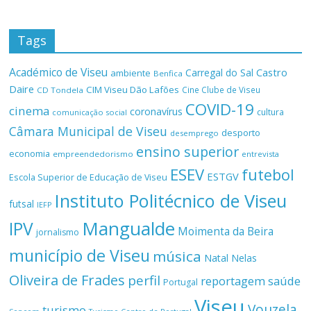
Tags
Académico de Viseu
Castro
Carregal do Sal
ambiente
Benfica
Daire
CIM Viseu Dão Lafões
Cine Clube de Viseu
CD Tondela
COVID-19
cinema
coronavírus
cultura
comunicação social
Câmara Municipal de Viseu
desporto
desemprego
ensino superior
economia
empreendedorismo
entrevista
ESEV
futebol
ESTGV
Escola Superior de Educação de Viseu
Instituto Politécnico de Viseu
futsal
IEFP
Mangualde
IPV
Moimenta da Beira
jornalismo
município de Viseu
música
Natal
Nelas
Oliveira de Frades
perfil
reportagem
saúde
Portugal
Viseu
Vouzela
turismo