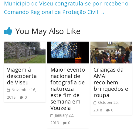
Município de Viseu congratula-se por receber o
Comando Regional de Proteção Civil
→
You May Also Like
Viagem à
Maior evento
Crianças da
descoberta
nacional de
AMAI
de Viseu
fotografia de
recolhem
natureza
brinquedos e
November 16,
este fim de
roupa
2018
0
semana em
October 25,
Vouzela
2018
0
January 22,
2019
0