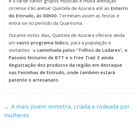
e à tarde vários grupos musicais e muita animação
circense irão animar Quintela de Azurara até ao
Enterro
do Entrudo, às 00h00
. Terminam assim as festas e
entra-se no período da Quaresma.
Durante estes dias, Quintela de Azurara oferece ainda
um
vasto programa lúdico
, para a população e
visitantes: a
caminhada pelos “Trilhos de Ludares”, o
Passeio Noturno de BTT e o Free Trail
.
E ainda
degustação dos produtos da região em destaque
nas Feirinhas de Entrudo, onde também estará
patente o artesanato.
←
A mais jovem ministra, criada e rodeada por
mulheres