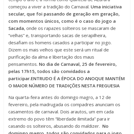
começou a viver a tradição do Carnaval.
Uma iniciativa
secular, que foi passando de geração em geração,
com momentos únicos, como é o caso do jogo a
Sacada
, onde os rapazes solteiros se mascaram de
“velhas” e, transportando sacas de serapilheira,
desafiam os homens casados a participar no jogo.
Dizem os mais velhos que este será um ritual de
purificação da alma e libertação dos maus
pensamentos.
No dia de Carnaval, 25 de fevereiro,
pelas 17h15, todos são convidados a
participar.
ENTRUDO É A ÉPOCA DO ANO
QUE MANTÉM
O MAIOR NÚMERO DE TRADIÇÕES NESTA FREGUESIA
Na quarta-feira antes do domingo magro, a 12 de
fevereiro, pela madrugada os compadres anunciam os
casamentos de carnaval. Dois arautos, um em cada
extremo do povo têm “liberdade ilimitada” para ir
casando os solteiros, abusando do maldizer.
No
domingo magro, todos são convidados para o jogo