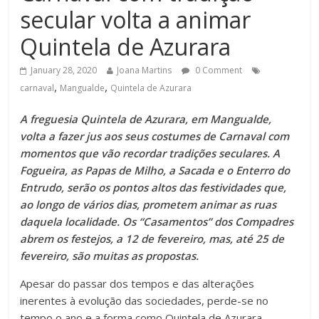
secular volta a animar
Quintela de Azurara
January 28, 2020
Joana Martins
0 Comment
,
,
carnaval
Mangualde
Quintela de Azurara
A freguesia Quintela de Azurara, em Mangualde,
volta a fazer jus aos seus costumes de Carnaval com
momentos que vão recordar tradições seculares. A
Fogueira, as Papas de Milho, a Sacada e o Enterro do
Entrudo, serão os pontos altos das festividades que,
ao longo de vários dias, prometem animar as ruas
daquela localidade. Os “Casamentos” dos Compadres
abrem os festejos, a 12 de fevereiro, mas, até 25 de
fevereiro, são muitas as propostas.
Apesar do passar dos tempos e das alterações
inerentes à evolução das sociedades, perde-se no
tempo o ano e a forma como Quintela de Azurara