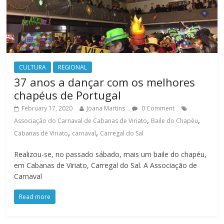
CULTURA
REGIONAL
37 anos a dançar com os melhores
chapéus de Portugal
February 17, 2020
Joana Martins
0 Comment
,
,
Associação do Carnaval de Cabanas de Viriato
Baile do Chapéu
,
,
Cabanas de Viriato
carnaval
Carregal do Sal
Realizou-se, no passado sábado, mais um baile do chapéu,
em Cabanas de Viriato, Carregal do Sal. A Associação de
Carnaval
Read more