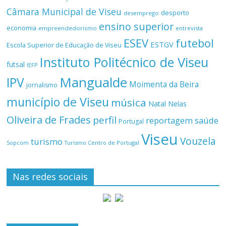
Câmara Municipal de Viseu
desporto
desemprego
ensino superior
economia
empreendedorismo
entrevista
ESEV
futebol
ESTGV
Escola Superior de Educação de Viseu
Instituto Politécnico de Viseu
futsal
IEFP
Mangualde
IPV
Moimenta da Beira
jornalismo
município de Viseu
música
Natal
Nelas
Oliveira de Frades
perfil
reportagem
saúde
Portugal
Viseu
Vouzela
turismo
Turismo Centro de Portugal
Sopcom
Nas redes sociais