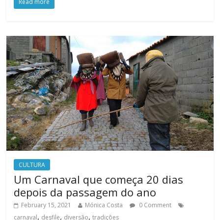
Read more
CULTURA
Um Carnaval que começa 20 dias
depois da passagem do ano
February 15, 2021
Mónica Costa
0 Comment
,
,
,
carnaval
desfile
diversão
tradições