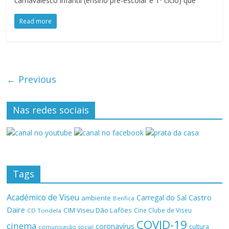
carnavalesco infantil (ensino pré-escolar e 1º ciclo) que
Read more
← Previous
Nas redes sociais
Tags
Académico de Viseu
Castro
Carregal do Sal
ambiente
Benfica
Daire
CIM Viseu Dão Lafões
Cine Clube de Viseu
CD Tondela
COVID-19
cinema
coronavírus
cultura
comunicação social