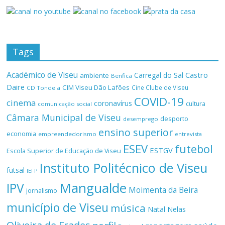
Tags
Académico de Viseu
Castro
Carregal do Sal
ambiente
Benfica
Daire
CIM Viseu Dão Lafões
Cine Clube de Viseu
CD Tondela
COVID-19
cinema
coronavírus
cultura
comunicação social
Câmara Municipal de Viseu
desporto
desemprego
ensino superior
economia
empreendedorismo
entrevista
ESEV
futebol
ESTGV
Escola Superior de Educação de Viseu
Instituto Politécnico de Viseu
futsal
IEFP
Mangualde
IPV
Moimenta da Beira
jornalismo
município de Viseu
música
Natal
Nelas