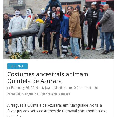
REGIONAL
Costumes ancestrais animam
Quintela de Azurara
February 26, 2019
Joana Martins
0 Comment
,
,
carnaval
Mangualde
Quintela de Azurara
A freguesia Quintela de Azurara, em Mangualde, volta a
fazer jus aos seus costumes de Carnaval com momentos
que vão