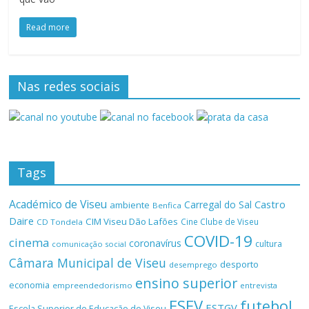
Read more
Nas redes sociais
Tags
Académico de Viseu
Castro
Carregal do Sal
ambiente
Benfica
Daire
CIM Viseu Dão Lafões
Cine Clube de Viseu
CD Tondela
COVID-19
cinema
coronavírus
cultura
comunicação social
Câmara Municipal de Viseu
desporto
desemprego
ensino superior
economia
empreendedorismo
entrevista
ESEV
futebol
ESTGV
Escola Superior de Educação de Viseu