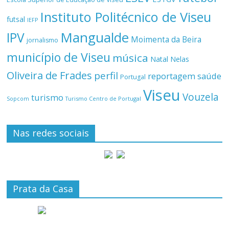
Instituto Politécnico de Viseu
futsal
IEFP
Mangualde
IPV
Moimenta da Beira
jornalismo
município de Viseu
música
Natal
Nelas
Oliveira de Frades
perfil
reportagem
saúde
Portugal
Viseu
Vouzela
turismo
Turismo Centro de Portugal
Sopcom
Nas redes sociais
Prata da Casa