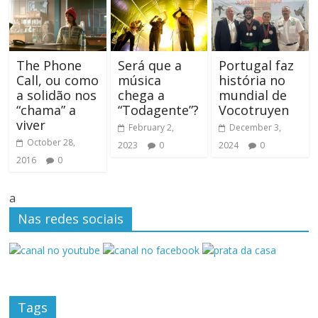
The Phone
Será que a
Portugal faz
Call, ou como
música
história no
a solidão nos
chega a
mundial de
“chama” a
“Todagente”?
Vocotruyen
viver
February 2,
December 3,
October 28,
2023
0
2024
0
2016
0
a
Nas redes sociais
Tags