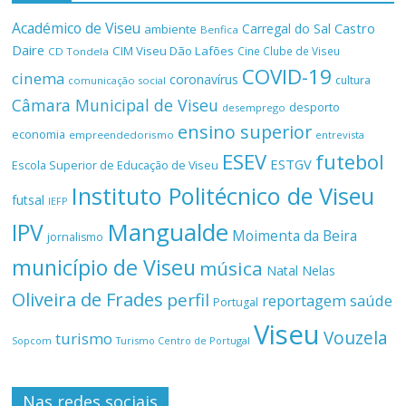
Académico de Viseu
Castro
Carregal do Sal
ambiente
Benfica
Daire
CIM Viseu Dão Lafões
Cine Clube de Viseu
CD Tondela
COVID-19
cinema
coronavírus
cultura
comunicação social
Câmara Municipal de Viseu
desporto
desemprego
ensino superior
economia
empreendedorismo
entrevista
ESEV
futebol
ESTGV
Escola Superior de Educação de Viseu
Instituto Politécnico de Viseu
futsal
IEFP
Mangualde
IPV
Moimenta da Beira
jornalismo
município de Viseu
música
Natal
Nelas
Oliveira de Frades
perfil
reportagem
saúde
Portugal
Viseu
Vouzela
turismo
Turismo Centro de Portugal
Sopcom
Nas redes sociais