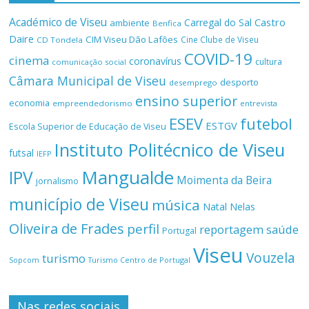
Académico de Viseu
Castro
Carregal do Sal
ambiente
Benfica
Daire
CIM Viseu Dão Lafões
Cine Clube de Viseu
CD Tondela
COVID-19
cinema
coronavírus
cultura
comunicação social
Câmara Municipal de Viseu
desporto
desemprego
ensino superior
economia
empreendedorismo
entrevista
ESEV
futebol
ESTGV
Escola Superior de Educação de Viseu
Instituto Politécnico de Viseu
futsal
IEFP
Mangualde
IPV
Moimenta da Beira
jornalismo
município de Viseu
música
Natal
Nelas
Oliveira de Frades
perfil
reportagem
saúde
Portugal
Viseu
Vouzela
turismo
Turismo Centro de Portugal
Sopcom
Nas redes sociais