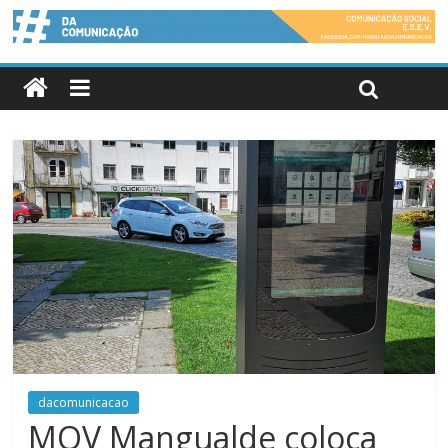
dacomunicacao
MOV Mangualde coloca