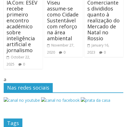
IA.Com: ESEV
Viseu
Comerciante
recebe
assume-se
s divididos
primeiro
como Cidade
quanto à
encontro
Sustentável
realização do
académico
com reforço
Mercado de
sobre
na área
Natal no
inteligência
ambiental
Rossio
artificial e
November 27,
January 16,
jornalismo
2020
0
2023
0
October 22,
2025
0
a
Nas redes sociais
Tags