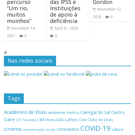
percurso
das IPSS e
Gordon
“Um rio,
Instituições
November 12,
muitos
de apoio à
2018
0
moinhos”
deficiência
December 14,
April 21, 2020
2021
0
0
a
Nas redes sociais
Tags
Académico de Viseu
Castro
Carregal do Sal
ambiente
Benfica
Daire
CIM Viseu Dão Lafões
Cine Clube de Viseu
CD Tondela
COVID-19
cinema
coronavírus
cultura
comunicação social