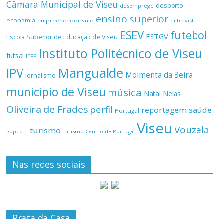
Câmara Municipal de Viseu
desporto
desemprego
ensino superior
economia
empreendedorismo
entrevista
ESEV
futebol
ESTGV
Escola Superior de Educação de Viseu
Instituto Politécnico de Viseu
futsal
IEFP
Mangualde
IPV
Moimenta da Beira
jornalismo
município de Viseu
música
Natal
Nelas
Oliveira de Frades
perfil
reportagem
saúde
Portugal
Viseu
Vouzela
turismo
Turismo Centro de Portugal
Sopcom
Nas redes sociais
Prata da Casa