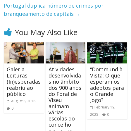
Portugal duplica número de crimes por
branqueamento de capitais
→
You May Also Like
Galeria
Atividades
“Dortmund à
Leituras
desenvolvida
Vista: O que
(In)esperadas
s no âmbito
esperam os
reabriu ao
dos 900 anos
adeptos para
público
do Foral de
o Grande
Viseu
Jogo?
August 8, 2018
animam
February 19,
0
várias
2025
0
escolas do
concelho