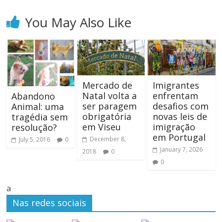
You May Also Like
Mercado de
Imigrantes
Natal volta a
enfrentam
Abandono
ser paragem
desafios com
Animal: uma
obrigatória
novas leis de
tragédia sem
em Viseu
imigração
resolução?
em Portugal
December 8,
July 5, 2016
0
January 7, 2026
2018
0
0
a
Nas redes sociais