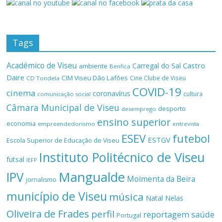
Tags
Académico de Viseu
Castro
Carregal do Sal
ambiente
Benfica
Daire
CIM Viseu Dão Lafões
Cine Clube de Viseu
CD Tondela
COVID-19
cinema
coronavírus
cultura
comunicação social
Câmara Municipal de Viseu
desporto
desemprego
ensino superior
economia
empreendedorismo
entrevista
ESEV
futebol
ESTGV
Escola Superior de Educação de Viseu
Instituto Politécnico de Viseu
futsal
IEFP
Mangualde
IPV
Moimenta da Beira
jornalismo
município de Viseu
música
Natal
Nelas
Oliveira de Frades
perfil
reportagem
saúde
Portugal