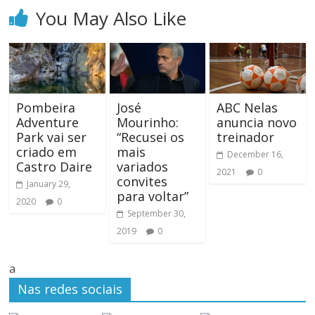
You May Also Like
Pombeira
José
ABC Nelas
Adventure
Mourinho:
anuncia novo
Park vai ser
“Recusei os
treinador
criado em
mais
December 16,
Castro Daire
variados
2021
0
convites
January 29,
para voltar”
2020
0
September 30,
2019
0
a
Nas redes sociais