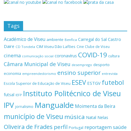
Tags
Académico de Viseu
Castro
Carregal do Sal
ambiente
Benfica
Daire
CIM Viseu Dão Lafões
Cine Clube de Viseu
CD Tondela
COVID-19
cinema
coronavírus
cultura
comunicação social
Câmara Municipal de Viseu
desporto
desemprego
ensino superior
economia
empreendedorismo
entrevista
ESEV
futebol
ESTGV
Escola Superior de Educação de Viseu
Instituto Politécnico de Viseu
futsal
IEFP
Mangualde
IPV
Moimenta da Beira
jornalismo
município de Viseu
música
Natal
Nelas
Oliveira de Frades
perfil
reportagem
saúde
Portugal