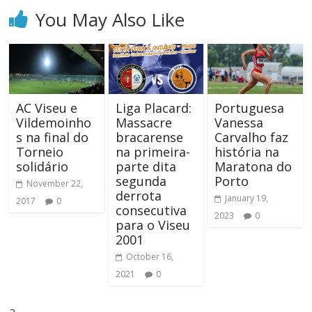
You May Also Like
AC Viseu e
Liga Placard:
Portuguesa
Vildemoinho
Massacre
Vanessa
s na final do
bracarense
Carvalho faz
Torneio
na primeira-
história na
solidário
parte dita
Maratona do
segunda
Porto
November 22,
derrota
January 19,
2017
0
consecutiva
2023
0
para o Viseu
2001
October 16,
2021
0
a