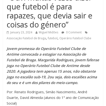
que futebol é para
rapazes, que devia sair e
coisas do género”
January 23, 2024
Miguel Midões
0 Comment
,
,
Associação Futebol de Braga
futebol
Operário Futebol Clube
Jovem promessa do Operário Futebol Clube de
Antime convocada a estagiar na Associação de
Futebol de Braga. Margarida Rodrigues, jovem fafense
joga no Operário Futebol Clube de Antime desde
2020. A jogadora tem apenas 15 anos, não obstante
joga no escalão sub-19, 2ou seja, dois escalões acima
do seu e é um dos pilares do meio-campo.
Por: Renato Rodrigues, Simão Nascimento, André
Duarte, David Almeida (alunos do 1º ano de Comunicação
Social)