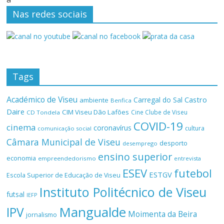
Nas redes sociais
Tags
Académico de Viseu
Castro
Carregal do Sal
ambiente
Benfica
Daire
CIM Viseu Dão Lafões
Cine Clube de Viseu
CD Tondela
COVID-19
cinema
coronavírus
cultura
comunicação social
Câmara Municipal de Viseu
desporto
desemprego
ensino superior
economia
empreendedorismo
entrevista
ESEV
futebol
ESTGV
Escola Superior de Educação de Viseu
Instituto Politécnico de Viseu
futsal
IEFP
Mangualde
IPV
Moimenta da Beira
jornalismo