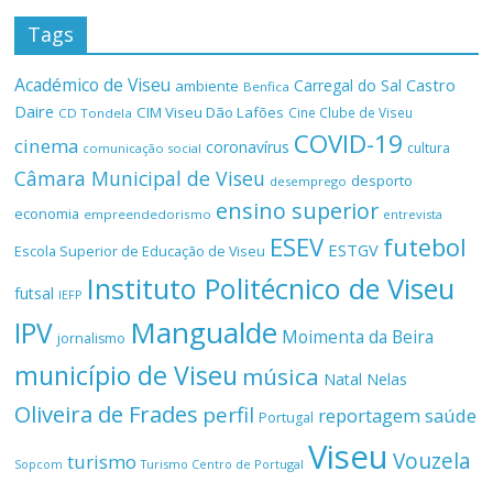
Tags
Académico de Viseu
Castro
Carregal do Sal
ambiente
Benfica
Daire
CIM Viseu Dão Lafões
Cine Clube de Viseu
CD Tondela
COVID-19
cinema
coronavírus
cultura
comunicação social
Câmara Municipal de Viseu
desporto
desemprego
ensino superior
economia
empreendedorismo
entrevista
ESEV
futebol
ESTGV
Escola Superior de Educação de Viseu
Instituto Politécnico de Viseu
futsal
IEFP
Mangualde
IPV
Moimenta da Beira
jornalismo
município de Viseu
música
Natal
Nelas
Oliveira de Frades
perfil
reportagem
saúde
Portugal
Viseu
Vouzela
turismo
Turismo Centro de Portugal
Sopcom