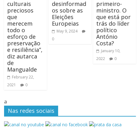
culturais
desinformad
primeiro-
preciosos
os sobre as
ministro. O
que
Eleições
que está por
merecem
Europeias
trás do líder
todo o
político
May 9, 2024
esforço de
António
0
preservação
Costa?
e resiliência”,
January 10,
diz autarca
2022
0
de
Mangualde
February 22,
2021
0
a
Nas redes sociais