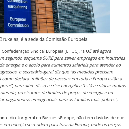
 Bruxelas, é a sede da Comissão Europeia.
da Confederação Sindical Europeia (ETUC), “a U
E até agora
e: um segundo esquema SURE para salvar empregos em indústrias
da energia e o apoio para aumentos salariais para atender ao
gressos, o secretário-geral diz que “as medidas precisam
al como declara “milhões de pessoas em toda a Europa estão a
orte”, para além disso a crise energética “está a colocar muitos
tolerada, precisamos de limites de preços de energia e um
iar pagamentos emergenciais para as famílias mais pobres”,
quanto diretor geral da BusinessEurope, não tem dúvidas de que
vas em energia se mudem para fora da Europa, onde os preços