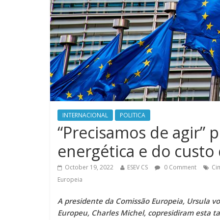
INTERNACIONAL
POLITICA
“Precisamos de agir” p
energética e do custo 
October 19, 2022
ESEV CS
0 Comment
Cim
Europeia
A presidente da Comissão Europeia, Ursula v
Europeu, Charles Michel, copresidiram esta ta