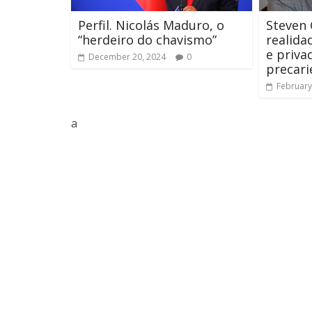
Perfil. Nicolás Maduro, o
Steven 
“herdeiro do chavismo”
realida
e priva
December 20, 2024
0
precari
February
a