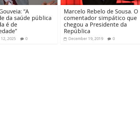
Gouveia: “A
Marcelo Rebelo de Sousa. O
de da saúde pública
comentador simpático que
da é de
chegou a Presidente da
edade”
República
 12, 2025
0
December 19, 2019
0