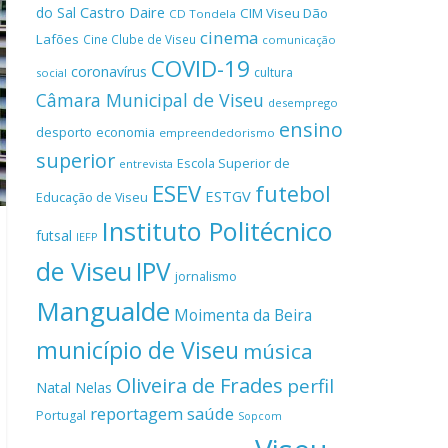
Castro Daire
do Sal
CIM Viseu Dão
CD Tondela
cinema
Lafões
Cine Clube de Viseu
comunicação
COVID-19
coronavírus
cultura
social
Câmara Municipal de Viseu
desemprego
ensino
desporto
economia
empreendedorismo
superior
Escola Superior de
entrevista
ESEV
futebol
ESTGV
Educação de Viseu
Instituto Politécnico
futsal
IEFP
de Viseu
IPV
jornalismo
Mangualde
Moimenta da Beira
município de Viseu
música
Oliveira de Frades
perfil
Natal
Nelas
reportagem
saúde
Portugal
Sopcom