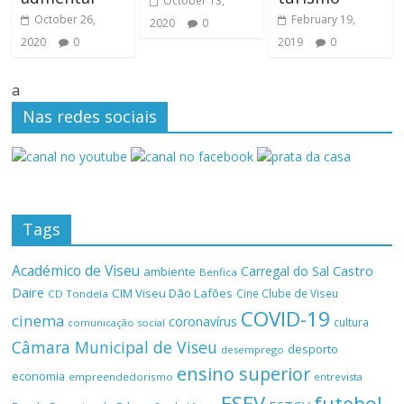
October 13,
October 26,
February 19,
2020
0
2020
0
2019
0
a
Nas redes sociais
Tags
Académico de Viseu
Castro
Carregal do Sal
ambiente
Benfica
Daire
CIM Viseu Dão Lafões
Cine Clube de Viseu
CD Tondela
COVID-19
cinema
coronavírus
cultura
comunicação social
Câmara Municipal de Viseu
desporto
desemprego
ensino superior
economia
empreendedorismo
entrevista
ESEV
futebol