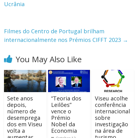
Ucrânia
Filmes do Centro de Portugal brilham
internacionalmente nos Prémios CIFFT 2023
→
You May Also Like
Sete anos
“Teoria dos
Viseu acolhe
depois,
Leilões”
conferência
número de
vence o
internacional
desemprega
Prémio
sobre
dos em Viseu
Nobel da
investigação
volta a
Economia
na área de
aumentar
turismo