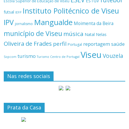
ESTGV
Escola Superior de Educação de Viseu
Instituto Politécnico de Viseu
futsal
IEFP
Mangualde
IPV
Moimenta da Beira
jornalismo
município de Viseu
música
Natal
Nelas
Oliveira de Frades
perfil
reportagem
saúde
Portugal
Viseu
Vouzela
turismo
Turismo Centro de Portugal
Sopcom
Nas redes sociais
Prata da Casa