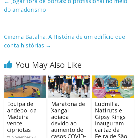
←
Jogar fora de portas: o profissional no meio
do amadorismo
Cinema Batalha. A História de um edifício que
conta histórias
→
You May Also Like
Equipa de
Maratona de
Ludmilla,
andebol da
Xangai
Natiruts e
Madeira
adiada
Gipsy Kings
vence
devido ao
inauguram
cipriotas
aumento de
cartaz da
casos COVID-
Feira de São
November 23,