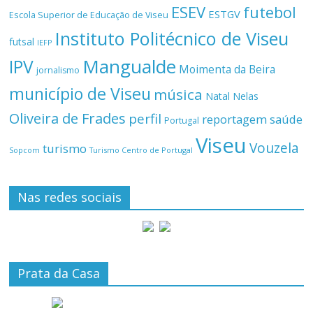
ESEV
futebol
ESTGV
Escola Superior de Educação de Viseu
Instituto Politécnico de Viseu
futsal
IEFP
Mangualde
IPV
Moimenta da Beira
jornalismo
município de Viseu
música
Natal
Nelas
Oliveira de Frades
perfil
reportagem
saúde
Portugal
Viseu
Vouzela
turismo
Turismo Centro de Portugal
Sopcom
Nas redes sociais
Prata da Casa