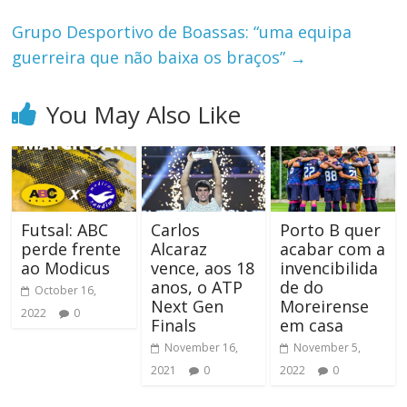
Grupo Desportivo de Boassas: “uma equipa
guerreira que não baixa os braços”
→
You May Also Like
Futsal: ABC
Carlos
Porto B quer
perde frente
Alcaraz
acabar com a
ao Modicus
vence, aos 18
invencibilida
anos, o ATP
de do
October 16,
Next Gen
Moreirense
2022
0
Finals
em casa
November 16,
November 5,
2021
0
2022
0