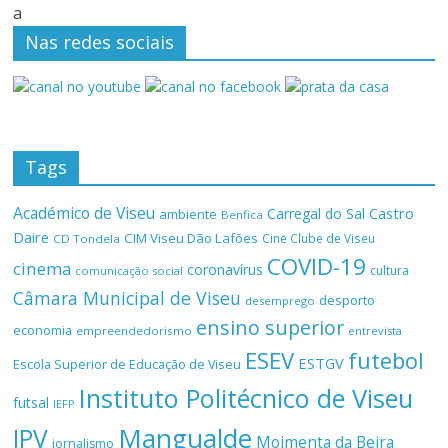
a
Nas redes sociais
Tags
Académico de Viseu
Castro
Carregal do Sal
ambiente
Benfica
Daire
CIM Viseu Dão Lafões
Cine Clube de Viseu
CD Tondela
COVID-19
cinema
coronavírus
cultura
comunicação social
Câmara Municipal de Viseu
desporto
desemprego
ensino superior
economia
empreendedorismo
entrevista
ESEV
futebol
ESTGV
Escola Superior de Educação de Viseu
Instituto Politécnico de Viseu
futsal
IEFP
Mangualde
IPV
Moimenta da Beira
jornalismo