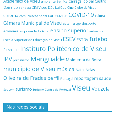
Académico de Viseu
Castro
Carregal do Sal
ambiente
Benfica
Daire
CIM Viseu Dão Lafões
Cine Clube de Viseu
CD Tondela
COVID-19
cinema
coronavírus
cultura
comunicação social
Câmara Municipal de Viseu
desporto
desemprego
ensino superior
economia
empreendedorismo
entrevista
ESEV
futebol
ESTGV
Escola Superior de Educação de Viseu
Instituto Politécnico de Viseu
futsal
IEFP
Mangualde
IPV
Moimenta da Beira
jornalismo
município de Viseu
música
Natal
Nelas
Oliveira de Frades
perfil
reportagem
saúde
Portugal
Viseu
Vouzela
turismo
Turismo Centro de Portugal
Sopcom
Nas redes sociais