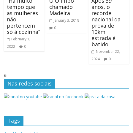
“Há muito
O Olimpo
Após 39
tempo que
chamado
anos, o
as mulheres
Madeira
recorde
não
nacional da
January 3, 2018
pertencem
prova de
0
só à cozinha”
10km
estrada é
February 1,
batido
2022
0
November 22,
2024
0
a
Nas redes sociais
Tags