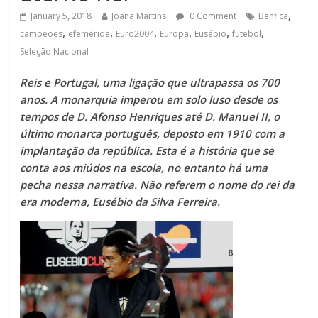
,
January 5, 2018
Joana Martins
0 Comment
Benfica
,
,
,
,
,
,
campeões
efeméride
Euro2004
Europa
Eusébio
futebol
Seleção Nacional
Reis e Portugal, uma ligação que ultrapassa os 700
anos. A monarquia imperou em solo luso desde os
tempos de D. Afonso Henriques até D. Manuel II, o
último monarca português, deposto em 1910 com a
implantação da república. Esta é a história que se
conta aos miúdos na escola, no entanto há uma
pecha nessa narrativa. Não referem o nome do rei da
era moderna, Eusébio da Silva Ferreira.