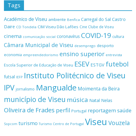
Tags
Académico de Viseu
Castro
Carregal do Sal
ambiente
Benfica
Daire
CIM Viseu Dão Lafões
Cine Clube de Viseu
CD Tondela
COVID-19
cinema
coronavírus
cultura
comunicação social
Câmara Municipal de Viseu
desporto
desemprego
ensino superior
economia
empreendedorismo
entrevista
ESEV
futebol
ESTGV
Escola Superior de Educação de Viseu
Instituto Politécnico de Viseu
futsal
IEFP
Mangualde
IPV
Moimenta da Beira
jornalismo
município de Viseu
música
Natal
Nelas
Oliveira de Frades
perfil
reportagem
saúde
Portugal
Viseu
Vouzela
turismo
Turismo Centro de Portugal
Sopcom