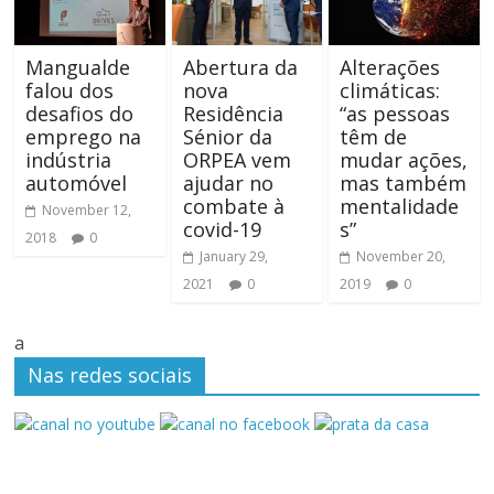
Mangualde
Abertura da
Alterações
falou dos
nova
climáticas:
desafios do
Residência
“as pessoas
emprego na
Sénior da
têm de
indústria
ORPEA vem
mudar ações,
automóvel
ajudar no
mas também
combate à
mentalidade
November 12,
covid-19
s”
2018
0
January 29,
November 20,
2021
0
2019
0
a
Nas redes sociais