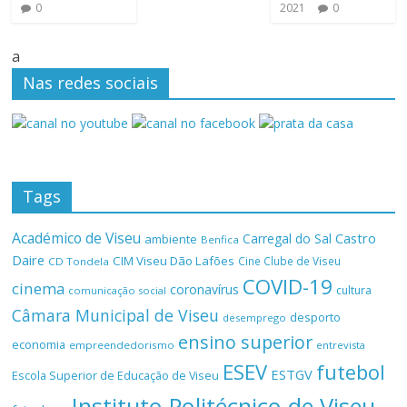
0
2021
0
a
Nas redes sociais
Tags
Académico de Viseu
Castro
Carregal do Sal
ambiente
Benfica
Daire
CIM Viseu Dão Lafões
Cine Clube de Viseu
CD Tondela
COVID-19
cinema
coronavírus
cultura
comunicação social
Câmara Municipal de Viseu
desporto
desemprego
ensino superior
economia
empreendedorismo
entrevista
ESEV
futebol
ESTGV
Escola Superior de Educação de Viseu
Instituto Politécnico de Viseu