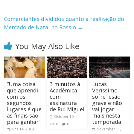
Comerciantes divididos quanto à realização do
Mercado de Natal no Rossio
→
You May Also Like
“Uma coisa
3 minutos à
Lucas
que aprendi
Académica
Veríssimo
com os
com
sofre lesão
segundos
assinatura
grave e não
lugares é que
de Rui Miguel
vai jogar
as finais são
mais nesta
October 10,
para ganhar”
temporada
2016
0
June 14, 2018
November 11,