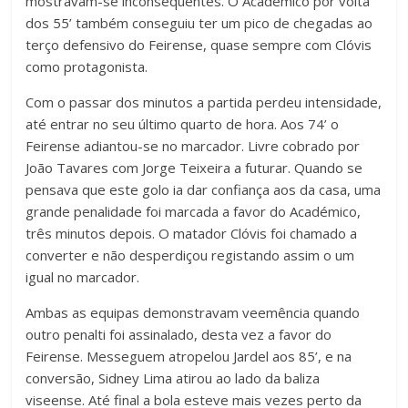
mostravam-se inconsequentes. O Académico por volta
dos 55’ também conseguiu ter um pico de chegadas ao
terço defensivo do Feirense, quase sempre com Clóvis
como protagonista.
Com o passar dos minutos a partida perdeu intensidade,
até entrar no seu último quarto de hora. Aos 74’ o
Feirense adiantou-se no marcador. Livre cobrado por
João Tavares com Jorge Teixeira a futurar. Quando se
pensava que este golo ia dar confiança aos da casa, uma
grande penalidade foi marcada a favor do Académico,
três minutos depois. O matador Clóvis foi chamado a
converter e não desperdiçou registando assim o um
igual no marcador.
Ambas as equipas demonstravam veemência quando
outro penalti foi assinalado, desta vez a favor do
Feirense. Messeguem atropelou Jardel aos 85’, e na
conversão, Sidney Lima atirou ao lado da baliza
viseense. Até final a bola esteve mais vezes perto da