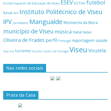
ESEV
futebol
ESTGV
Escola Superior de Educação de Viseu
Instituto Politécnico de Viseu
futsal
IEFP
Mangualde
IPV
Moimenta da Beira
jornalismo
município de Viseu
música
Natal
Nelas
Oliveira de Frades
perfil
reportagem
saúde
Portugal
Viseu
Vouzela
turismo
Turismo Centro de Portugal
Sopcom
Nas redes sociais
Prata da Casa