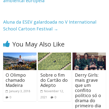
ambiental europeia
Aluna da ESEV galardoada no V International
School Cartoon Festival
→
You May Also Like
O Olimpo
Sobre o fim
Derry Girls:
chamado
do Cartão do
mais grave
Madeira
Adepto
que um
conflito
January 3, 2018
November 12,
político só o
0
2021
0
drama do
primeiro dia