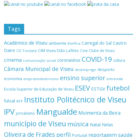
Tags
Académico de Viseu
Castro
Carregal do Sal
ambiente
Benfica
Daire
CIM Viseu Dão Lafões
Cine Clube de Viseu
CD Tondela
COVID-19
cinema
coronavírus
cultura
comunicação social
Câmara Municipal de Viseu
desporto
desemprego
ensino superior
economia
empreendedorismo
entrevista
ESEV
futebol
ESTGV
Escola Superior de Educação de Viseu
Instituto Politécnico de Viseu
futsal
IEFP
Mangualde
IPV
Moimenta da Beira
jornalismo
município de Viseu
música
Natal
Nelas
Oliveira de Frades
perfil
reportagem
saúde
Portugal