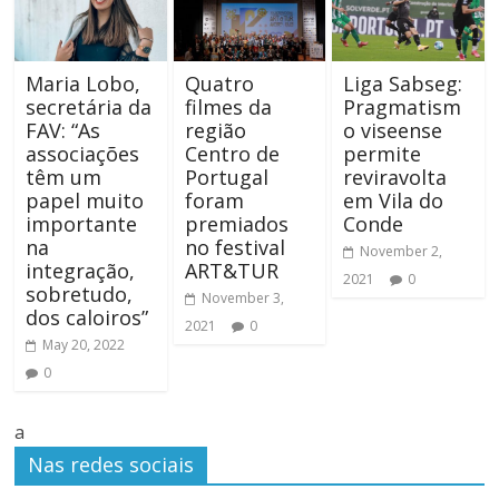
Maria Lobo,
Quatro
Liga Sabseg:
secretária da
filmes da
Pragmatism
FAV: “As
região
o viseense
associações
Centro de
permite
têm um
Portugal
reviravolta
papel muito
foram
em Vila do
importante
premiados
Conde
na
no festival
November 2,
integração,
ART&TUR
2021
0
sobretudo,
November 3,
dos caloiros”
2021
0
May 20, 2022
0
a
Nas redes sociais