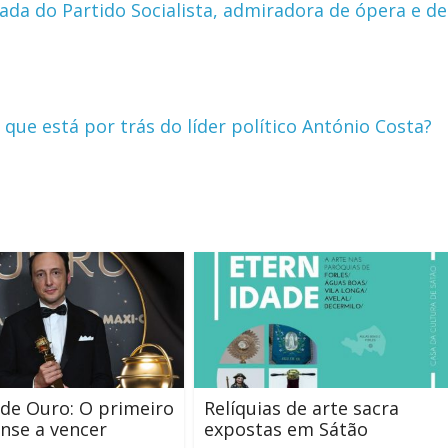
ada do Partido Socialista, admiradora de ópera e de
 que está por trás do líder político António Costa?
de Ouro: O primeiro
Relíquias de arte sacra
nse a vencer
expostas em Sátão