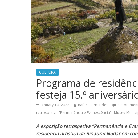
CULTURA
Programa de residênci
festeja 15.º aniversári
January 10, 2022
Rafael Fernandes
0 Commen
,
retrospetiva "Permanência e Evanescência"
Museu Munici
A exposição retrospetiva “Permanência e Evan
residência artística da Binaural Nodar em co