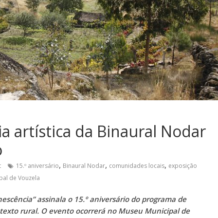
a artística da Binaural Nodar
o
,
,
,
t
15.º aniversário
Binaural Nodar
comunidades locais
exposição
pal de Vouzela
escência” assinala o 15.º aniversário do programa de
ntexto rural. O evento ocorrerá no Museu Municipal de