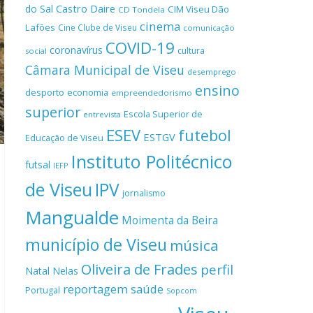
Castro Daire
do Sal
CIM Viseu Dão
CD Tondela
cinema
Lafões
Cine Clube de Viseu
comunicação
COVID-19
coronavírus
cultura
social
Câmara Municipal de Viseu
desemprego
ensino
desporto
economia
empreendedorismo
superior
Escola Superior de
entrevista
ESEV
futebol
ESTGV
Educação de Viseu
Instituto Politécnico
futsal
IEFP
de Viseu
IPV
jornalismo
Mangualde
Moimenta da Beira
município de Viseu
música
Oliveira de Frades
perfil
Natal
Nelas
reportagem
saúde
Portugal
Sopcom