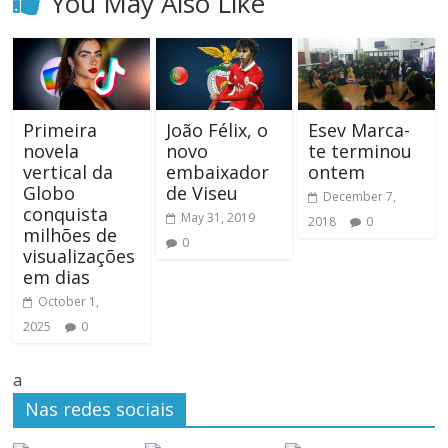
You May Also Like
Primeira
João Félix, o
Esev Marca-
novela
novo
te terminou
vertical da
embaixador
ontem
Globo
de Viseu
December 7,
conquista
May 31, 2019
2018
0
milhões de
0
visualizações
em dias
October 1,
2025
0
a
Nas redes sociais