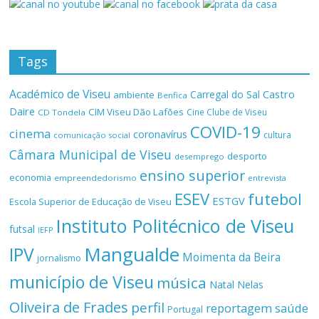
Tags
Académico de Viseu
Castro
Carregal do Sal
ambiente
Benfica
Daire
CIM Viseu Dão Lafões
Cine Clube de Viseu
CD Tondela
COVID-19
cinema
coronavírus
cultura
comunicação social
Câmara Municipal de Viseu
desporto
desemprego
ensino superior
economia
empreendedorismo
entrevista
ESEV
futebol
ESTGV
Escola Superior de Educação de Viseu
Instituto Politécnico de Viseu
futsal
IEFP
Mangualde
IPV
Moimenta da Beira
jornalismo
município de Viseu
música
Natal
Nelas
Oliveira de Frades
perfil
reportagem
saúde
Portugal