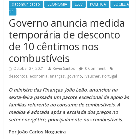
dacomunicacao
ECONOMIA
ESEV
POLITICA
SOCIEDA
DE
Governo anuncia medida
temporária de desconto
de 10 cêntimos nos
combustíveis
October 27, 2021
Kevin Santos
0 Comment
,
,
,
,
,
descontos
economia
finanças
governo
IVaucher
Portugal
O ministro das Finanças, João Leão, anunciou na
sexta-feira passada um pacote excecional de apoio às
famílias referente ao consumo de combustíveis. A
medida é adotada após a escalada dos preços no
setor energético, principalmente nos combustíveis.
Por João Carlos Nogueira