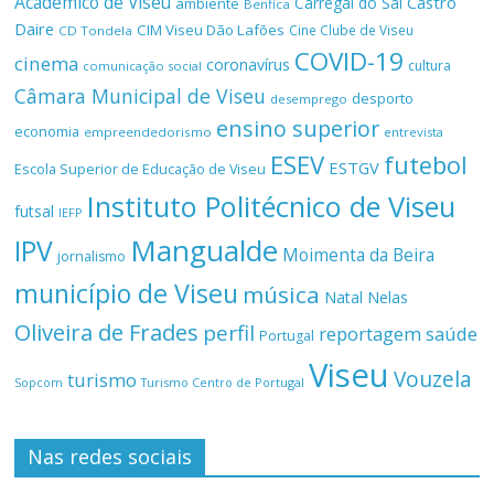
Académico de Viseu
Castro
Carregal do Sal
ambiente
Benfica
Daire
CIM Viseu Dão Lafões
Cine Clube de Viseu
CD Tondela
COVID-19
cinema
coronavírus
cultura
comunicação social
Câmara Municipal de Viseu
desporto
desemprego
ensino superior
economia
empreendedorismo
entrevista
ESEV
futebol
ESTGV
Escola Superior de Educação de Viseu
Instituto Politécnico de Viseu
futsal
IEFP
Mangualde
IPV
Moimenta da Beira
jornalismo
município de Viseu
música
Natal
Nelas
Oliveira de Frades
perfil
reportagem
saúde
Portugal
Viseu
Vouzela
turismo
Turismo Centro de Portugal
Sopcom
Nas redes sociais