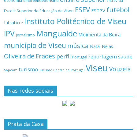
economia
empreendedorismo
entrevista
ESEV
futebol
ESTGV
Escola Superior de Educação de Viseu
Instituto Politécnico de Viseu
futsal
IEFP
Mangualde
IPV
Moimenta da Beira
jornalismo
município de Viseu
música
Natal
Nelas
Oliveira de Frades
perfil
reportagem
saúde
Portugal
Viseu
Vouzela
turismo
Turismo Centro de Portugal
Sopcom
Nas redes sociais
Prata da Casa