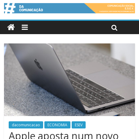
dacomunicacao
ECONOMIA
ESEV
Apple aposta num novo