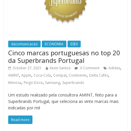
dacomunicacao
ECONOMIA
ESEV
Cinco marcas portuguesas no top 20
da Superbrands Portugal
,
October 27, 2021
Kevin Santos
0 Comment
Adidas
,
,
,
,
,
,
AMINT
Apple
Coca-Cola
Compal
Continente
Delta Cafés
,
,
,
Mimosa
Pingo Doce
Samsung
Superbrands
Um estudo realizado pela consultora AMINT, feito para a
Superbrands Portugal, que seleciona as vinte marcas mais
indicadas por mil
Read more