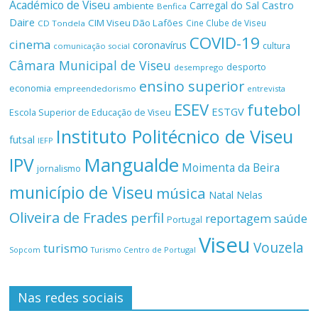
Académico de Viseu
Castro
Carregal do Sal
ambiente
Benfica
Daire
CIM Viseu Dão Lafões
Cine Clube de Viseu
CD Tondela
COVID-19
cinema
coronavírus
cultura
comunicação social
Câmara Municipal de Viseu
desporto
desemprego
ensino superior
economia
empreendedorismo
entrevista
ESEV
futebol
ESTGV
Escola Superior de Educação de Viseu
Instituto Politécnico de Viseu
futsal
IEFP
Mangualde
IPV
Moimenta da Beira
jornalismo
município de Viseu
música
Natal
Nelas
Oliveira de Frades
perfil
reportagem
saúde
Portugal
Viseu
Vouzela
turismo
Turismo Centro de Portugal
Sopcom
Nas redes sociais