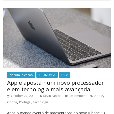
dacomunicacao
ECONOMIA
ESEV
Apple aposta num novo processador
e em tecnologia mais avançada
,
October 27, 2021
Kevin Santos
0 Comment
Apple
,
,
iPhone
Portugal
tecnologia
Após o grande evento de apresentação do novo iPhone 13,