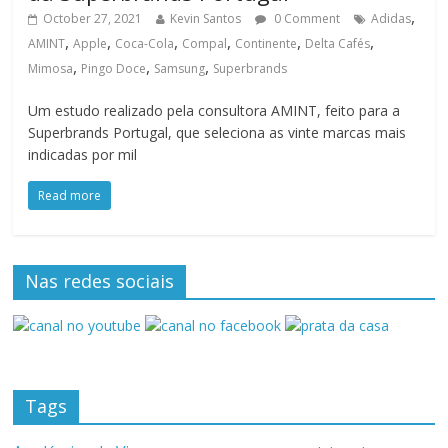
,
October 27, 2021
Kevin Santos
0 Comment
Adidas
,
,
,
,
,
,
AMINT
Apple
Coca-Cola
Compal
Continente
Delta Cafés
,
,
,
Mimosa
Pingo Doce
Samsung
Superbrands
Um estudo realizado pela consultora AMINT, feito para a
Superbrands Portugal, que seleciona as vinte marcas mais
indicadas por mil
Read more
Nas redes sociais
Tags