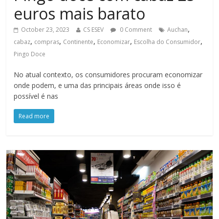
euros mais barato
,
October 23, 2023
CS ESEV
0 Comment
Auchan
,
,
,
,
,
cabaz
compras
Continente
Economizar
Escolha do Consumidor
Pingo Doce
No atual contexto, os consumidores procuram economizar
onde podem, e uma das principais áreas onde isso é
possível é nas
Read more