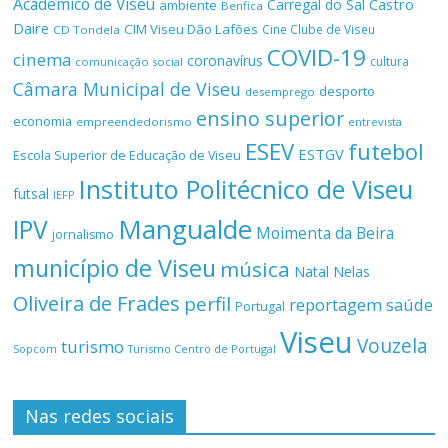
Académico de Viseu
Castro
Carregal do Sal
ambiente
Benfica
Daire
CIM Viseu Dão Lafões
Cine Clube de Viseu
CD Tondela
COVID-19
cinema
coronavírus
cultura
comunicação social
Câmara Municipal de Viseu
desporto
desemprego
ensino superior
economia
empreendedorismo
entrevista
ESEV
futebol
ESTGV
Escola Superior de Educação de Viseu
Instituto Politécnico de Viseu
futsal
IEFP
Mangualde
IPV
Moimenta da Beira
jornalismo
município de Viseu
música
Natal
Nelas
Oliveira de Frades
perfil
reportagem
saúde
Portugal
Viseu
Vouzela
turismo
Turismo Centro de Portugal
Sopcom
Nas redes sociais