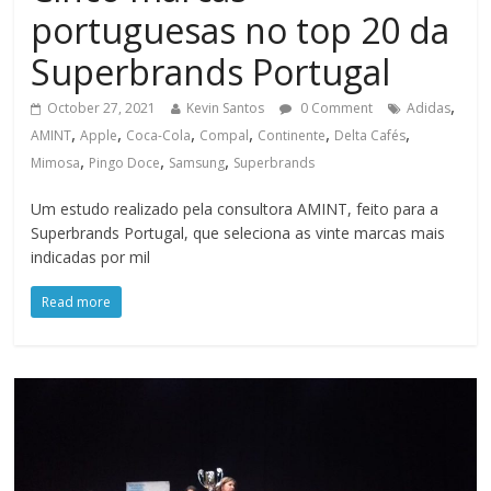
portuguesas no top 20 da
Superbrands Portugal
,
October 27, 2021
Kevin Santos
0 Comment
Adidas
,
,
,
,
,
,
AMINT
Apple
Coca-Cola
Compal
Continente
Delta Cafés
,
,
,
Mimosa
Pingo Doce
Samsung
Superbrands
Um estudo realizado pela consultora AMINT, feito para a
Superbrands Portugal, que seleciona as vinte marcas mais
indicadas por mil
Read more