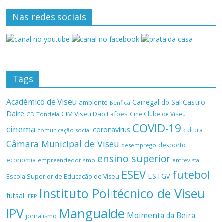
Nas redes sociais
Tags
Académico de Viseu
Castro
Carregal do Sal
ambiente
Benfica
Daire
CIM Viseu Dão Lafões
Cine Clube de Viseu
CD Tondela
COVID-19
cinema
coronavírus
cultura
comunicação social
Câmara Municipal de Viseu
desporto
desemprego
ensino superior
economia
empreendedorismo
entrevista
ESEV
futebol
ESTGV
Escola Superior de Educação de Viseu
Instituto Politécnico de Viseu
futsal
IEFP
Mangualde
IPV
Moimenta da Beira
jornalismo