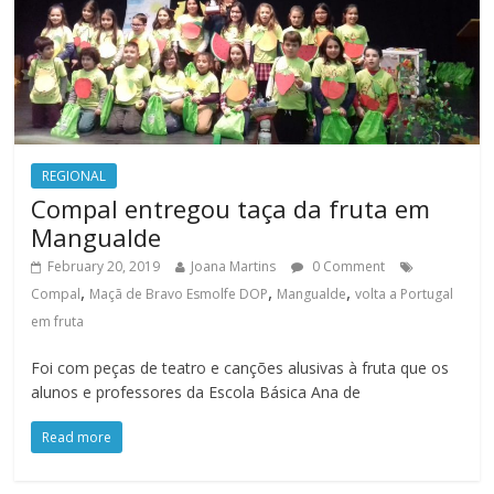
REGIONAL
Compal entregou taça da fruta em
Mangualde
February 20, 2019
Joana Martins
0 Comment
,
,
,
Compal
Maçã de Bravo Esmolfe DOP
Mangualde
volta a Portugal
em fruta
Foi com peças de teatro e canções alusivas à fruta que os
alunos e professores da Escola Básica Ana de
Read more