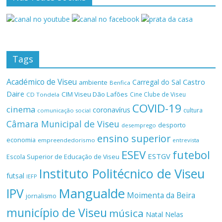
Tags
Académico de Viseu
Castro
Carregal do Sal
ambiente
Benfica
Daire
CIM Viseu Dão Lafões
Cine Clube de Viseu
CD Tondela
COVID-19
cinema
coronavírus
cultura
comunicação social
Câmara Municipal de Viseu
desporto
desemprego
ensino superior
economia
empreendedorismo
entrevista
ESEV
futebol
ESTGV
Escola Superior de Educação de Viseu
Instituto Politécnico de Viseu
futsal
IEFP
Mangualde
IPV
Moimenta da Beira
jornalismo
município de Viseu
música
Natal
Nelas