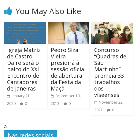
You May Also Like
Igreja Matriz
Pedro Siza
Concurso
de Castro
Vieira
“Quadras de
Daire será o
presidirá à
São
palco do XXI
sessão oficial
Martinho”
Encontro de
de abertura
premeia 33
Cantadores
da Festa da
trabalhos
de Janeiras
Maçã
dos
viseenses
January 21,
September 10,
November 22,
2020
0
2018
0
2021
0
a
Nas redes sociais