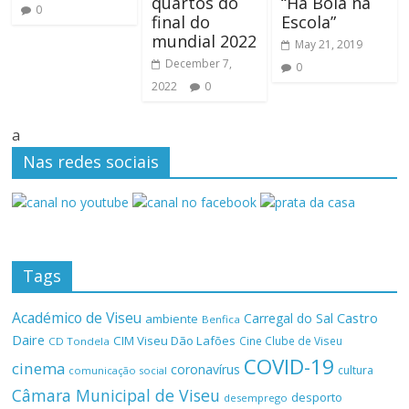
quartos do
“Há Bola na
0
final do
Escola”
mundial 2022
May 21, 2019
December 7,
0
2022
0
a
Nas redes sociais
Tags
Académico de Viseu
Castro
Carregal do Sal
ambiente
Benfica
Daire
CIM Viseu Dão Lafões
Cine Clube de Viseu
CD Tondela
COVID-19
cinema
coronavírus
cultura
comunicação social
Câmara Municipal de Viseu
desporto
desemprego