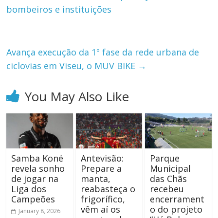
bombeiros e instituições
Avança execução da 1º fase da rede urbana de
ciclovias em Viseu, o MUV BIKE
→
You May Also Like
Samba Koné
Antevisão:
Parque
revela sonho
Prepare a
Municipal
de jogar na
manta,
das Chãs
Liga dos
reabasteça o
recebeu
Campeões
frigorífico,
encerrament
vêm aí os
o do projeto
January 8, 2026