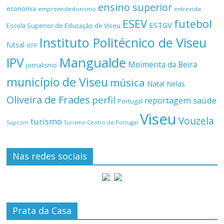
ensino superior
economia
empreendedorismo
entrevista
ESEV
futebol
ESTGV
Escola Superior de Educação de Viseu
Instituto Politécnico de Viseu
futsal
IEFP
Mangualde
IPV
Moimenta da Beira
jornalismo
município de Viseu
música
Natal
Nelas
Oliveira de Frades
perfil
reportagem
saúde
Portugal
Viseu
Vouzela
turismo
Turismo Centro de Portugal
Sopcom
Nas redes sociais
Prata da Casa