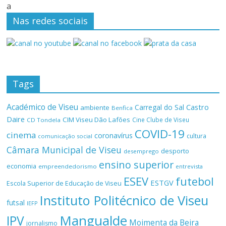
a
Nas redes sociais
Tags
Académico de Viseu
Castro
Carregal do Sal
ambiente
Benfica
Daire
CIM Viseu Dão Lafões
Cine Clube de Viseu
CD Tondela
COVID-19
cinema
coronavírus
cultura
comunicação social
Câmara Municipal de Viseu
desporto
desemprego
ensino superior
economia
empreendedorismo
entrevista
ESEV
futebol
ESTGV
Escola Superior de Educação de Viseu
Instituto Politécnico de Viseu
futsal
IEFP
Mangualde
IPV
Moimenta da Beira
jornalismo