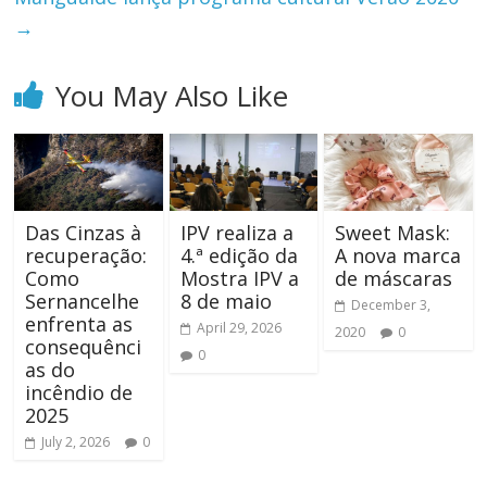
→
You May Also Like
Das Cinzas à
IPV realiza a
Sweet Mask:
recuperação:
4.ª edição da
A nova marca
Como
Mostra IPV a
de máscaras
Sernancelhe
8 de maio
December 3,
enfrenta as
April 29, 2026
2020
0
consequênci
0
as do
incêndio de
2025
July 2, 2026
0