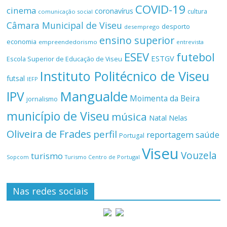
COVID-19
cinema
coronavírus
cultura
comunicação social
Câmara Municipal de Viseu
desporto
desemprego
ensino superior
economia
empreendedorismo
entrevista
ESEV
futebol
ESTGV
Escola Superior de Educação de Viseu
Instituto Politécnico de Viseu
futsal
IEFP
Mangualde
IPV
Moimenta da Beira
jornalismo
município de Viseu
música
Natal
Nelas
Oliveira de Frades
perfil
reportagem
saúde
Portugal
Viseu
Vouzela
turismo
Turismo Centro de Portugal
Sopcom
Nas redes sociais