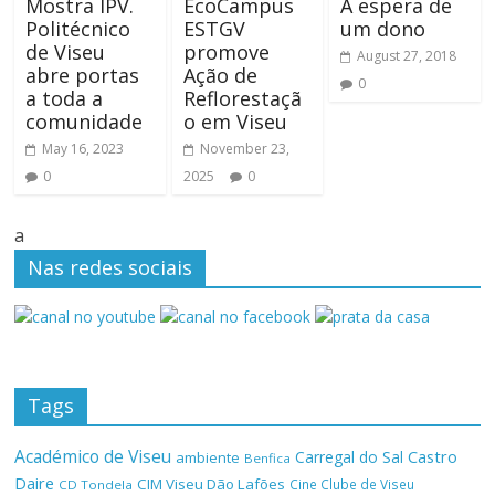
Mostra IPV.
EcoCampus
À espera de
Politécnico
ESTGV
um dono
de Viseu
promove
August 27, 2018
abre portas
Ação de
0
a toda a
Reflorestaçã
comunidade
o em Viseu
May 16, 2023
November 23,
0
2025
0
a
Nas redes sociais
Tags
Académico de Viseu
Castro
Carregal do Sal
ambiente
Benfica
Daire
CIM Viseu Dão Lafões
Cine Clube de Viseu
CD Tondela