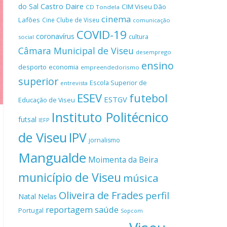
Castro Daire
do Sal
CIM Viseu Dão
CD Tondela
cinema
Lafões
Cine Clube de Viseu
comunicação
COVID-19
coronavírus
cultura
social
Câmara Municipal de Viseu
desemprego
ensino
desporto
economia
empreendedorismo
superior
Escola Superior de
entrevista
ESEV
futebol
ESTGV
Educação de Viseu
Instituto Politécnico
futsal
IEFP
de Viseu
IPV
jornalismo
Mangualde
Moimenta da Beira
município de Viseu
música
Oliveira de Frades
perfil
Natal
Nelas
reportagem
saúde
Portugal
Sopcom