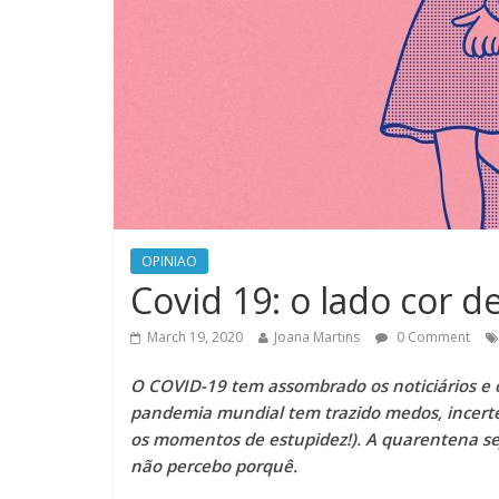
OPINIAO
Covid 19: o lado cor d
March 19, 2020
Joana Martins
0 Comment
O COVID-19 tem assombrado os noticiários e 
pandemia mundial tem trazido medos, incerte
os momentos de estupidez!). A quarentena sej
não percebo porquê.