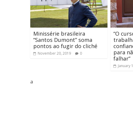
Minissérie brasileira
“O curs
“Santos Dumont” soma
trabalh
pontos ao fugir do cliché
confian
para nã
November 20, 2019
0
falhar”
January 
a