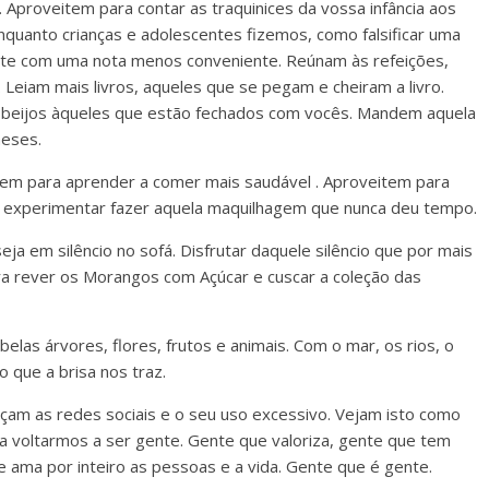
 Aproveitem para contar as traquinices da vossa infância aos
nquanto crianças e adolescentes fizemos, como falsificar uma
ste com uma nota menos conveniente. Reúnam às refeições,
Leiam mais livros, aqueles que se pegam e cheiram a livro.
beijos àqueles que estão fechados com vocês. Mandem aquela
eses.
tem para aprender a comer mais saudável . Aproveitem para
a experimentar fazer aquela maquilhagem que nunca deu tempo.
 em silêncio no sofá. Disfrutar daquele silêncio que por mais
a rever os Morangos com Açúcar e cuscar a coleção das
las árvores, flores, frutos e animais. Com o mar, os rios, o
o que a brisa nos traz.
am as redes sociais e o seu uso excessivo. Vejam isto como
a voltarmos a ser gente. Gente que valoriza, gente que tem
 ama por inteiro as pessoas e a vida. Gente que é gente.