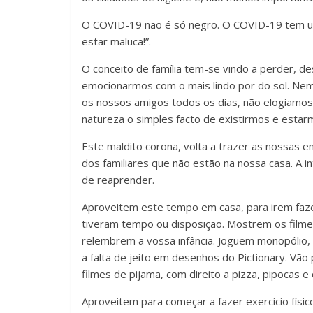
O COVID-19 não é só negro. O COVID-19 tem um 
estar maluca!”.
O conceito de família tem-se vindo a perder, d
emocionarmos com o mais lindo por do sol. Ne
os nossos amigos todos os dias, não elogiamos
natureza o simples facto de existirmos e estar
Este maldito corona, volta a trazer as nossas
dos familiares que não estão na nossa casa. A i
de reaprender.
Aproveitem este tempo em casa, para irem fazer
tiveram tempo ou disposição. Mostrem os filmes
relembrem a vossa infância. Joguem monopólio, 
a falta de jeito em desenhos do Pictionary. Vão
filmes de pijama, com direito a pizza, pipocas 
Aproveitem para começar a fazer exercício físic