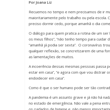
Por Joana Liz
Recuemos no tempo e nem precisamos de ir mui
maioritariamente pelo trabalho ou pela escola.
preciso dormir cedo, porque amanhã o dia come
O diálogo para quem pratica a rotina de um s
os meus filhos”, “não tenho tempo para cuidar 
“amanhã já podia ser sexta”. O coronavírus tro
qualquer reflexão, se concretizarem de uma for
as lamentações de muitos.
A incoerência dessas mesmas pessoas passa por
estar em casa”, “e agora com que vou distrair o
endoidecer em casa”.
Como é que o ser humano pode ser tão contradi
A pandemia é um assunto grave e já não há nada
no estado de emergência. Não vale a pena entrar
os cuidados de higiene e, não menos importante