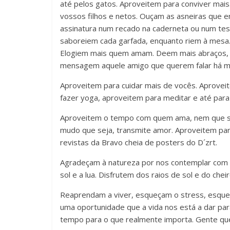
até pelos gatos. Aproveitem para conviver mais.
vossos filhos e netos. Ouçam as asneiras que e
assinatura num recado na caderneta ou num te
saboreiem cada garfada, enquanto riem à mesa. 
Elogiem mais quem amam. Deem mais abraços, 
mensagem aquele amigo que querem falar há m
Aproveitem para cuidar mais de vocês. Aprovei
fazer yoga, aproveitem para meditar e até par
Aproveitem o tempo com quem ama, nem que seja
mudo que seja, transmite amor. Aproveitem par
revistas da Bravo cheia de posters do D´zrt.
Agradeçam à natureza por nos contemplar com be
sol e a lua. Disfrutem dos raios de sol e do cheir
Reaprendam a viver, esqueçam o stress, esqueç
uma oportunidade que a vida nos está a dar par
tempo para o que realmente importa. Gente que