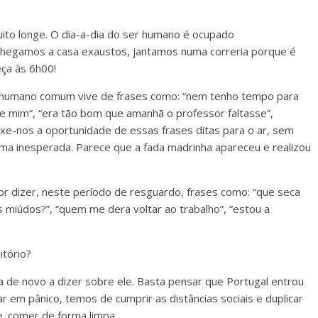
to longe. O dia-a-dia do ser humano é ocupado
 Chegamos a casa exaustos, jantamos numa correria porque é
ça às 6h00!
er humano comum vive de frases como: “nem tenho tempo para
de mim”, “era tão bom que amanhã o professor faltasse”,
uxe-nos a oportunidade de essas frases ditas para o ar, sem
ma inesperada. Parece que a fada madrinha apareceu e realizou
 dizer, neste período de resguardo, frases como: “que seca
s miúdos?”, “quem me dera voltar ao trabalho”, “estou a
tório?
 de novo a dizer sobre ele. Basta pensar que Portugal entrou
 em pânico, temos de cumprir as distâncias sociais e duplicar
. comer de forma limpa.