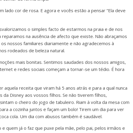
lado cor de rosa. E agora e vocês estão a pensar “Ela deve
esvalorizamos o simples facto de estarmos na praia e de nos
m reparamos na ausência de afecto que existe. Não abraçamos
 os nossos familiares diariamente e não agradecemos à
mos rodeados de beleza natural.
 emoções mais bonitas. Sentimos saudades dos nossos amigos,
nternet e redes sociais começam a tornar-se um tédio. É hora
 aquela receita que viram há 5 anos atrás e para a qual nunca
 da Disney aos vossos filhos. Se não tiverem filhos,
sintam o cheiro do jogo de tabuleiro. Riam à volta da mesa com
 para a cozinha juntos e façam um bolo! Tirem um dia para ver
e coca cola. Um dia com abusos também é saudável.
o e quem já o faz que puxe pela mãe, pelo pai, pelos irmãos e