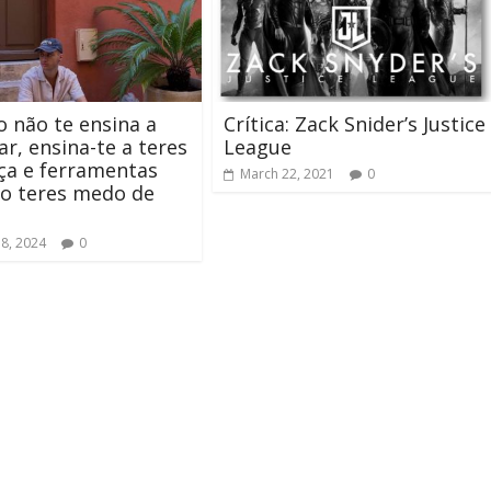
o não te ensina a
Crítica: Zack Snider’s Justice
ar, ensina-te a teres
League
ça e ferramentas
March 22, 2021
0
o teres medo de
18, 2024
0