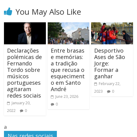
You May Also Like
Declarações
Entre brasas
Desportivo
polémicas de
e memórias:
Ases de São
Fernando
a tradição
Jorge:
Tordo sobre
que recusa o
Formar a
músicos
esqueciment
ganhar
portugueses
o em Santo
February 22,
agitaram
André
2023
0
redes sociais
June 23, 2026
January 20,
0
2022
0
a
Nas redes sociais