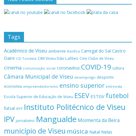
Tags
Académico de Viseu
Castro
Carregal do Sal
ambiente
Benfica
Daire
CIM Viseu Dão Lafões
Cine Clube de Viseu
CD Tondela
COVID-19
cinema
coronavírus
cultura
comunicação social
Câmara Municipal de Viseu
desporto
desemprego
ensino superior
economia
empreendedorismo
entrevista
ESEV
futebol
ESTGV
Escola Superior de Educação de Viseu
Instituto Politécnico de Viseu
futsal
IEFP
Mangualde
IPV
Moimenta da Beira
jornalismo
município de Viseu
música
Natal
Nelas