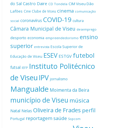
Castro Daire
do Sal
CIM Viseu Dão
CD Tondela
cinema
Lafões
Cine Clube de Viseu
comunicação
COVID-19
coronavírus
cultura
social
Câmara Municipal de Viseu
desemprego
ensino
desporto
economia
empreendedorismo
superior
Escola Superior de
entrevista
ESEV
futebol
ESTGV
Educação de Viseu
Instituto Politécnico
futsal
IEFP
de Viseu
IPV
jornalismo
Mangualde
Moimenta da Beira
município de Viseu
música
Oliveira de Frades
perfil
Natal
Nelas
reportagem
saúde
Portugal
Sopcom