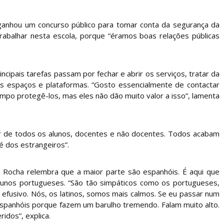
 ganhou um concurso público para tomar conta da segurança da
rabalhar nesta escola, porque “éramos boas relações públicas
ncipais tarefas passam por fechar e abrir os serviços, tratar da
s espaços e plataformas. “Gosto essencialmente de contactar
mpo protegê-los, mas eles não dão muito valor a isso”, lamenta
ar de todos os alunos, docentes e não docentes. Todos acabam
é dos estrangeiros”.
o Rocha relembra que a maior parte são espanhóis. É aqui que
alunos portugueses. “São tão simpáticos como os portugueses,
fusivo. Nós, os latinos, somos mais calmos. Se eu passar num
 espanhóis porque fazem um barulho tremendo. Falam muito alto.
idos”, explica.